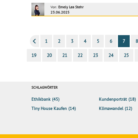
Von:
Emely Lea Stehr
23.06.2025
1
2
3
4
5
6
7
8
19
20
21
22
23
24
25
SCHLAGWÖRTER
Ethikbank
(45)
Kundenporträt
(18)
Tiny House Kaufen
(14)
Klimawandel
(12)