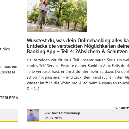
Wusstest du, was dein Onlinebanking alles k
Entdecke die versteckten Möglichkeiten deine
t dich
Banking App – Teil 4: ?️Absichern & Schützen
Heute zeigen wir dir im 4. Teil unserer neuen Serie ein we
n
cooles Self-Service-Feature deiner Banking App. Falls du d
zen machen
Teile verpasst hast, erfährst du hier mehr zu dazu: Du denk
aubskasse
schon nix passieren – und zack! Bein verstaucht in den Al
Wasser läuft in die Wohnung, Auto beim Ausparken touchi
Die […]
TERLESEN
WEIT
Von:
Nico Czimmernings
03.07.2025