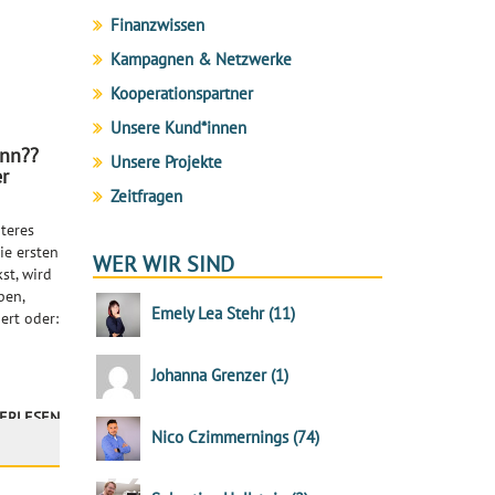
Finanzwissen
Kampagnen & Netzwerke
Kooperationspartner
Unsere Kund*innen
ann??
Unsere Projekte
r
Zeitfragen
iteres
ie ersten
WER WIR SIND
st, wird
pen,
Emely Lea Stehr
(
11
)
ert oder:
Johanna Grenzer
(
1
)
ERLESEN
Nico Czimmernings
(
74
)