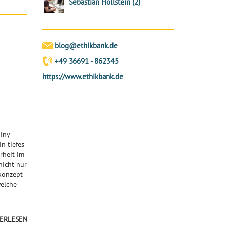
Sebastian Hollstein
(
2
)
blog@ethikbank.de
+49 36691 - 862345
https://www.ethikbank.de
Tiny
n tiefes
rheit im
nicht nur
skonzept
welche
ERLESEN