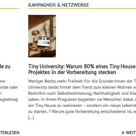
KAMPAGNEN & NETZWERKE
de zu
Tiny University: Warum 80% eines Tiny House
Projektes in der Vorbereitung stecken
ine-
Weniger Besitz, mehr Freiheit: Für die Gründer:innen der 
eunde oder
University steckt hinter dem Trend zum kleinen Wohnen ei
n
Bedürfnis nach Selbstbestimmung, Nachhaltigkeit und Kla
logbeitrag
Leben. In ihrem Programm begleiten sie Menschen dabei, 
ein Tiny House zu realisieren – sondern ein neues Leben
zu starten. ? Warum gute Vorbereitung entscheidend ist, 
[…]
TERLESEN
WEIT