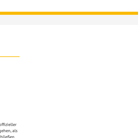
ffizieller
gehen, als
chließen