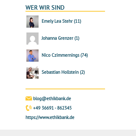
WER WIR SIND
Emely Lea Stehr
(
11
)
Johanna Grenzer
(
1
)
Nico Czimmernings
(
74
)
Sebastian Hollstein
(
2
)
blog@ethikbank.de
+49 36691 - 862345
https://www.ethikbank.de