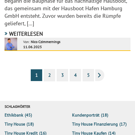
begann die Bauphase für das nachhaltige Hausboot,
das gemeinsam mit der Hausboot Hafen Hamburg
GmbH entsteht. Zuvor wurden bereits die Rümpfe
geliefert, […]
WEITERLESEN
Von:
Nico Czimmernings
11.06.2025
1
2
3
4
5
SCHLAGWÖRTER
Ethikbank
(45)
Kundenporträt
(18)
Tiny House
(18)
Tiny House Finanzierung
(17)
Tiny House Kredit
(16)
Tiny House Kaufen
(14)