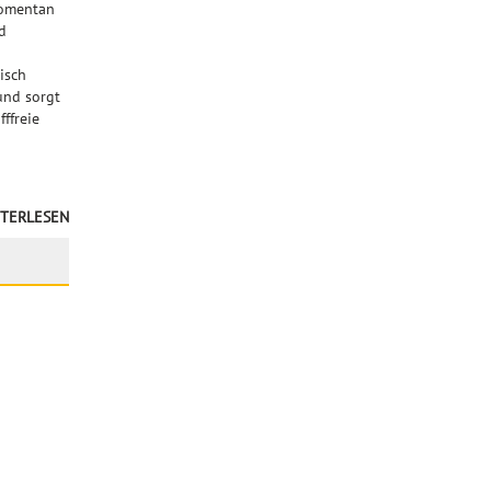
momentan
d
isch
und sorgt
ffreie
TERLESEN