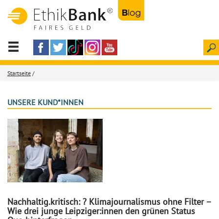
Startseite
/
UNSERE KUND*INNEN
Nachhaltig.kritisch: ? Klimajournalismus ohne Filter –
Wie drei junge Leipziger:innen den grünen Status