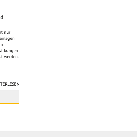
nd
ht nur
 anlegen
an
swirkungen
st werden.
TERLESEN