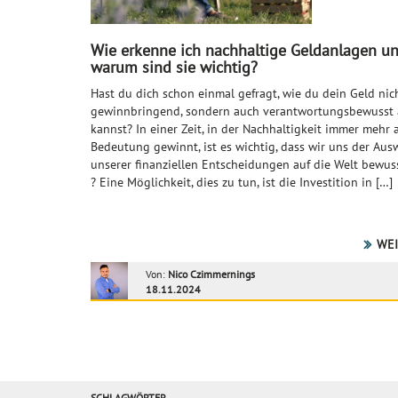
Wie erkenne ich nachhaltige Geldanlagen u
warum sind sie wichtig?
Hast du dich schon einmal gefragt, wie du dein Geld nic
gewinnbringend, sondern auch verantwortungsbewusst
kannst? In einer Zeit, in der Nachhaltigkeit immer mehr 
Bedeutung gewinnt, ist es wichtig, dass wir uns der Au
unserer finanziellen Entscheidungen auf die Welt bewus
? Eine Möglichkeit, dies zu tun, ist die Investition in […]
WEI
Von:
Nico Czimmernings
18.11.2024
SCHLAGWÖRTER