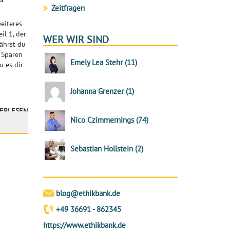
Zeitfragen
eiteres
il 1, der
WER WIR SIND
ährst du
n Sparen
Emely Lea Stehr
(
11
)
u es dir
Johanna Grenzer
(
1
)
ERLESEN
Nico Czimmernings
(
74
)
Sebastian Hollstein
(
2
)
blog@ethikbank.de
+49 36691 - 862345
https://www.ethikbank.de