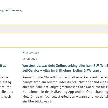
ng
,
Self-Service
,
Finanzwissen
15.08.2025
ft zu
Wusstest du, was dein Onlinebanking alles kann? 🔎 Teil 5:
Self-Service – Alles im Griff, ohne Hotline & Wartezeit
rselbe
Kennst du das?Du willst nur schnell eine Karte entsperre
m Alltag
hängst ewig am Telefon. Oder du brauchst dringend eine 
 teurer
aber die Bank hat längst geschlossen.Gute Nachricht für 
elbst der
Kund:innen: In der MyBanking App und im Onlinebanking
als noch
viele Dinge einfach selbst erledigen – wann und wo du wil
ein Überblick, was […]