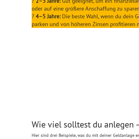
?
2–3 Jahre:
Gut geeignet, um ein finanziell
oder auf eine größere Anschaffung zu sparen
?
4–5 Jahre:
Die beste Wahl, wenn du dein Gel
parken und von höheren Zinsen profitieren 
Wie viel solltest du anlegen 
Hier sind drei Beispiele, was du mit deiner Geldanlage e