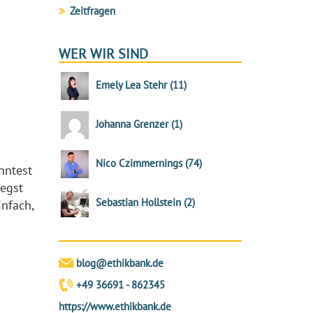
Zeitfragen
WER WIR SIND
Emely Lea Stehr
(
11
)
Johanna Grenzer
(
1
)
Nico Czimmernings
(
74
)
nntest
egst
Sebastian Hollstein
(
2
)
infach,
blog@ethikbank.de
+49 36691 - 862345
https://www.ethikbank.de