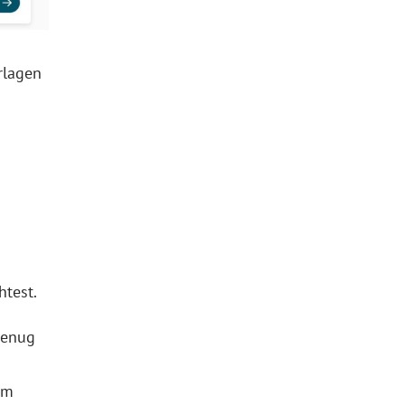
rlagen
test.
genug
im