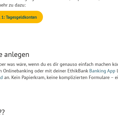
mehr zu dazu:
l 1: Tagesgeldkonten
ne anlegen
aber was wäre, wenn du es dir genauso einfach machen kö
Im Onlinebanking oder mit deiner EthikBank
Banking App
l
ld
an. Kein Papierkram, keine komplizierten Formulare – e
??