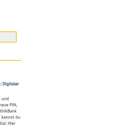
 Digitaler
n und
neue PIN,
EthikBank
 kannst du
lst. Hier