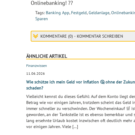
Onlinebanking! ??
Tags:
Banking App
,
Festgeld
,
Geldanlage
,
Onlinebanki
Sparen
KOMMENTARE (0) - KOMMENTAR SCHREIBEN
ÄHNLICHE ARTIKEL
Finanzwissen
11.06.2026
Wie schütze ich mein Geld vor Inflation 🤔 ohne der Zukun
schaden?
Vielleicht kennst du dieses Gefühl: Auf dem Konto liegt de
Betrag wie vor einigen Jahren, trotzdem scheint das Geld i
immer schneller zu verschwinden. Der Wocheneinkauf 🛒 ist
geworden, an der Tankstelle ist es ebenso bemerkbar und s
lang ersehnte Urlaub kostet inzwischen oft deutlich mehr 
vor einigen Jahren. Viele […]