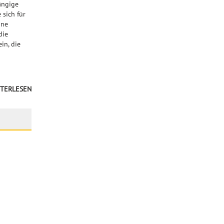
ängige
 sich für
ine
die
in, die
TERLESEN