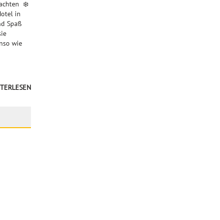
eachten ❄️
otel in
nd Spaß
sie
enso wie
TERLESEN