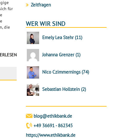
ngige
Zeitfragen
ich für
ne
ie
WER WIR SIND
n, die
Emely Lea Stehr
(
11
)
Johanna Grenzer
(
1
)
ERLESEN
Nico Czimmernings
(
74
)
Sebastian Hollstein
(
2
)
blog@ethikbank.de
+49 36691 - 862345
https://www.ethikbank.de