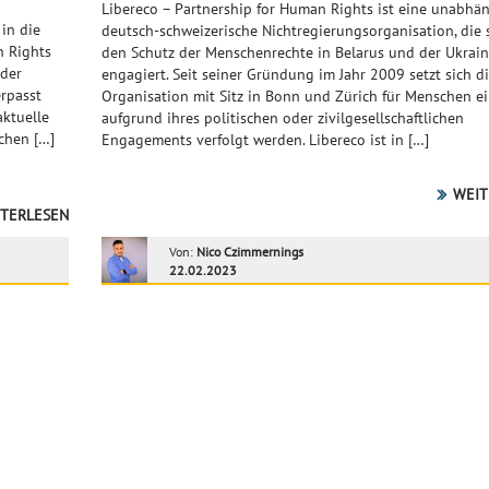
Libereco – Partnership for Human Rights ist eine unabhä
in die
deutsch-schweizerische Nichtregierungsorganisation, die s
n Rights
den Schutz der Menschenrechte in Belarus und der Ukrai
 der
engagiert. Seit seiner Gründung im Jahr 2009 setzt sich d
erpasst
Organisation mit Sitz in Bonn und Zürich für Menschen ei
aktuelle
aufgrund ihres politischen oder zivilgesellschaftlichen
chen […]
Engagements verfolgt werden. Libereco ist in […]
WEIT
TERLESEN
Von:
Nico Czimmernings
22.02.2023