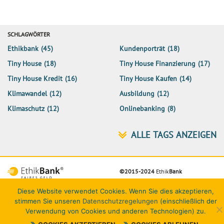
SCHLAGWÖRTER
Ethikbank
(45)
Kundenporträt
(18)
Tiny House
(18)
Tiny House Finanzierung
(17)
Tiny House Kredit
(16)
Tiny House Kaufen
(14)
Klimawandel
(12)
Ausbildung
(12)
Klimaschutz
(12)
Onlinebanking
(8)
©2015-2024
Ethik
Bank
Netiquette
Datenschutz
Impressum
Kontakt
Diese Website verwendet Cookies. Wenn Sie dies akzeptieren,
stimmen Sie unseren
Datenschutzregelungen
(einschließlich der
Verwendung von Cookies und anderen Technologien) zu.