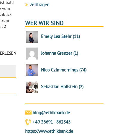
ist bald
Zeitfragen
le vom
nblick
s zum
WER WIR SIND
il 2
Emely Lea Stehr
(
11
)
Johanna Grenzer
(
1
)
ERLESEN
Nico Czimmernings
(
74
)
Sebastian Hollstein
(
2
)
blog@ethikbank.de
+49 36691 - 862345
https://www.ethikbank.de