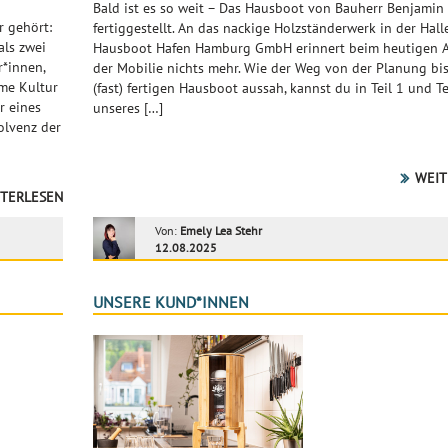
Bald ist es so weit – Das Hausboot von Bauherr Benjamin 
r gehört:
fertiggestellt. An das nackige Holzständerwerk in der Hal
als zwei
Hausboot Hafen Hamburg GmbH erinnert beim heutigen A
r*innen,
der Mobilie nichts mehr. Wie der Weg von der Planung bi
ime Kultur
(fast) fertigen Hausboot aussah, kannst du in Teil 1 und Te
r eines
unseres […]
olvenz der
WEIT
TERLESEN
Von:
Emely Lea Stehr
12.08.2025
UNSERE KUND*INNEN