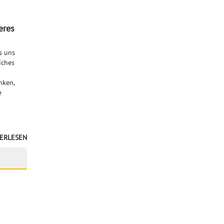
eres
s uns
iches
nken,
e
ERLESEN