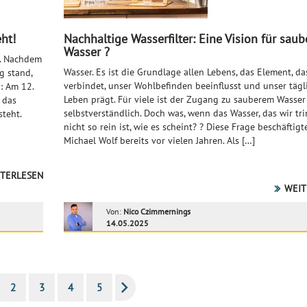
ht!
Nachhaltige Wasserfilter: Eine Vision für saub
Wasser ?
. Nachdem
Wasser. Es ist die Grundlage allen Lebens, das Element, da
g stand,
verbindet, unser Wohlbefinden beeinflusst und unser tägl
: Am 12.
Leben prägt. Für viele ist der Zugang zu sauberem Wasser
 das
selbstverständlich. Doch was, wenn das Wasser, das wir tri
teht.
nicht so rein ist, wie es scheint? ? Diese Frage beschäftigt
Michael Wolf bereits vor vielen Jahren. Als […]
TERLESEN
WEIT
Von:
Nico Czimmernings
14.05.2025
2
3
4
5