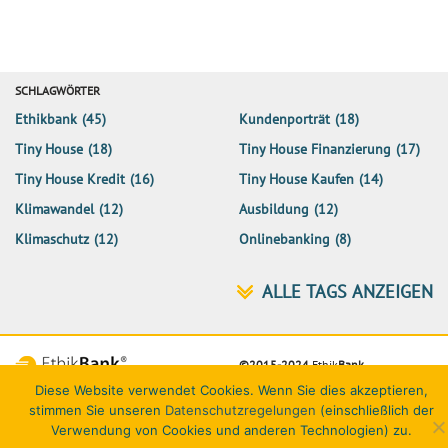
SCHLAGWÖRTER
Ethikbank
(45)
Kundenporträt
(18)
Tiny House
(18)
Tiny House Finanzierung
(17)
Tiny House Kredit
(16)
Tiny House Kaufen
(14)
Klimawandel
(12)
Ausbildung
(12)
Klimaschutz
(12)
Onlinebanking
(8)
©2015-2024
Ethik
Bank
Diese Website verwendet Cookies. Wenn Sie dies akzeptieren,
Netiquette
Datenschutz
Impressum
Kontakt
stimmen Sie unseren
Datenschutzregelungen
(einschließlich der
Verwendung von Cookies und anderen Technologien) zu.