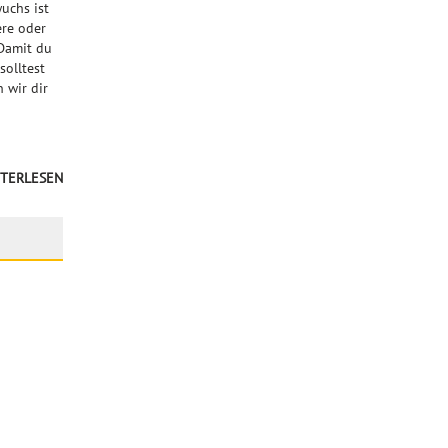
uchs ist
ere oder
 Damit du
solltest
 wir dir
TERLESEN