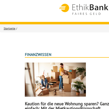
Startseite
/
FINANZWISSEN
Kaution für die neue Wohnung sparen? Ganz
einfach: Mit der MietkautionsBürgschaft