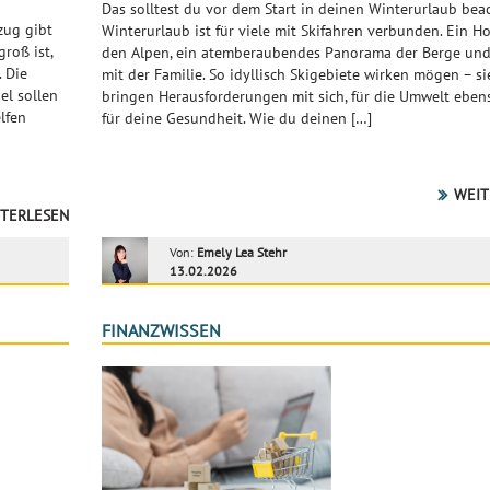
Das solltest du vor dem Start in deinen Winterurlaub bea
zug gibt
Winterurlaub ist für viele mit Skifahren verbunden. Ein Ho
roß ist,
den Alpen, ein atemberaubendes Panorama der Berge un
 Die
mit der Familie. So idyllisch Skigebiete wirken mögen – si
el sollen
bringen Herausforderungen mit sich, für die Umwelt eben
lfen
für deine Gesundheit. Wie du deinen […]
WEIT
TERLESEN
Von:
Emely Lea Stehr
13.02.2026
FINANZWISSEN