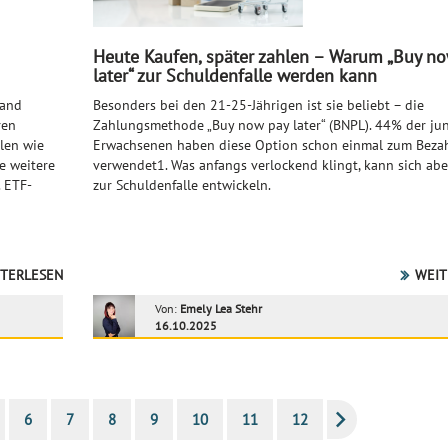
Heute Kaufen, später zahlen – Warum „Buy n
later“ zur Schuldenfalle werden kann
land
Besonders bei den 21-25-Jährigen ist sie beliebt – die
ren
Zahlungsmethode „Buy now pay later“ (BNPL). 44% der ju
len wie
Erwachsenen haben diese Option schon einmal zum Beza
e weitere
verwendet1. Was anfangs verlockend klingt, kann sich abe
. ETF-
zur Schuldenfalle entwickeln.
TERLESEN
WEIT
Von:
Emely Lea Stehr
16.10.2025
6
7
8
9
10
11
12