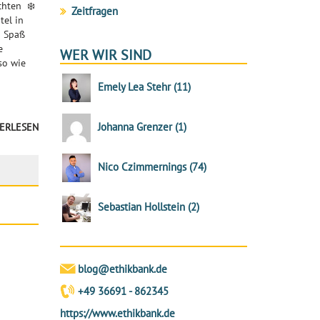
chten ❄️
Zeitfragen
tel in
d Spaß
e
WER WIR SIND
so wie
Emely Lea Stehr
(
11
)
Johanna Grenzer
(
1
)
ERLESEN
Nico Czimmernings
(
74
)
Sebastian Hollstein
(
2
)
blog@ethikbank.de
+49 36691 - 862345
https://www.ethikbank.de