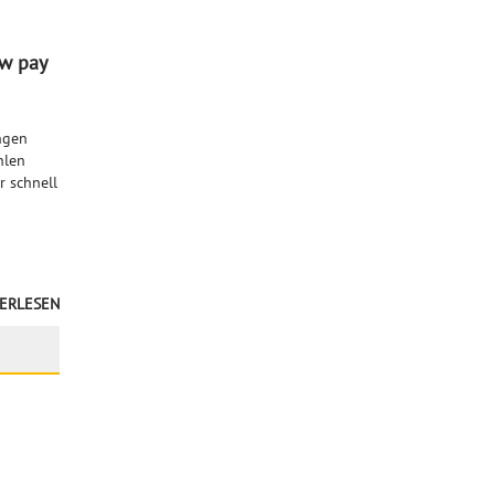
ow pay
ngen
hlen
r schnell
ERLESEN