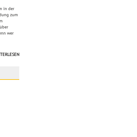
n in der
ldung zum
am
rüber
enn wer
TERLESEN