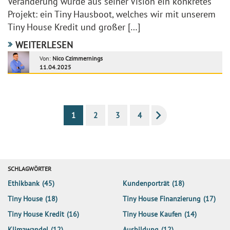
Veränderung wurde aus seiner Vision ein konkretes
Projekt: ein Tiny Hausboot, welches wir mit unserem
Tiny House Kredit und großer […]
WEITERLESEN
Von:
Nico Czimmernings
11.04.2025
1
2
3
4
SCHLAGWÖRTER
Ethikbank
(45)
Kundenporträt
(18)
Tiny House
(18)
Tiny House Finanzierung
(17)
Tiny House Kredit
(16)
Tiny House Kaufen
(14)
Klimawandel
(12)
Ausbildung
(12)