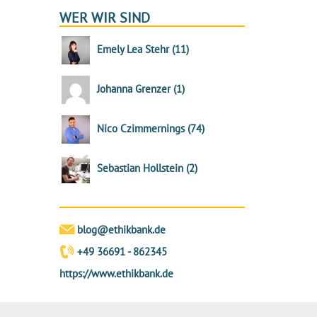
WER WIR SIND
Emely Lea Stehr
(
11
)
Johanna Grenzer
(
1
)
Nico Czimmernings
(
74
)
Sebastian Hollstein
(
2
)
blog@ethikbank.de
+49 36691 - 862345
https://www.ethikbank.de