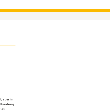
, aber in
ffbindung.
t es