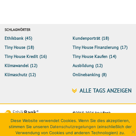
SCHLAGWÖRTER
Ethikbank
(45)
Kundenporträt
(18)
Tiny House
(18)
Tiny House Finanzierung
(17)
Tiny House Kredit
(16)
Tiny House Kaufen
(14)
Klimawandel
(12)
Ausbildung
(12)
Klimaschutz
(12)
Onlinebanking
(8)
©2015-2024
Ethik
Bank
Diese Website verwendet Cookies. Wenn Sie dies akzeptieren,
Netiquette
Datenschutz
Impressum
Kontakt
stimmen Sie unseren
Datenschutzregelungen
(einschließlich der
Verwendung von Cookies und anderen Technologien) zu.