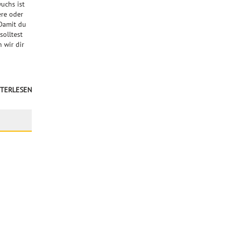
uchs ist
ere oder
 Damit du
solltest
 wir dir
TERLESEN