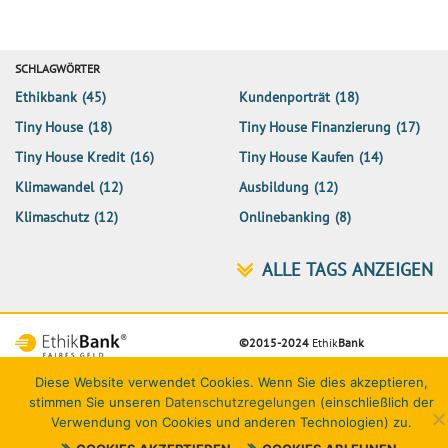
SCHLAGWÖRTER
Ethikbank
(45)
Kundenporträt
(18)
Tiny House
(18)
Tiny House Finanzierung
(17)
Tiny House Kredit
(16)
Tiny House Kaufen
(14)
Klimawandel
(12)
Ausbildung
(12)
Klimaschutz
(12)
Onlinebanking
(8)
©2015-2024
Ethik
Bank
Netiquette
Datenschutz
Impressum
Kontakt
Diese Website verwendet Cookies. Wenn Sie dies akzeptieren,
stimmen Sie unseren
Datenschutzregelungen
(einschließlich der
Verwendung von Cookies und anderen Technologien) zu.