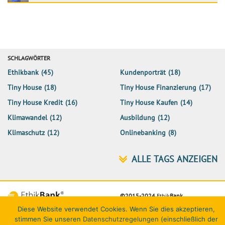
SCHLAGWÖRTER
Ethikbank
(45)
Kundenporträt
(18)
Tiny House
(18)
Tiny House Finanzierung
(17)
Tiny House Kredit
(16)
Tiny House Kaufen
(14)
Klimawandel
(12)
Ausbildung
(12)
Klimaschutz
(12)
Onlinebanking
(8)
©2015-2024
Ethik
Bank
Diese Website verwendet Cookies. Wenn Sie dies akzeptieren,
Netiquette
Datenschutz
Impressum
Kontakt
stimmen Sie unseren
Datenschutzregelungen
(einschließlich der