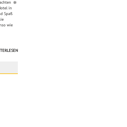
eachten ❄️
otel in
nd Spaß
sie
enso wie
TERLESEN