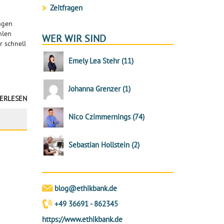
Zeitfragen
ngen
hlen
WER WIR SIND
r schnell
Emely Lea Stehr
(
11
)
Johanna Grenzer
(
1
)
ERLESEN
Nico Czimmernings
(
74
)
Sebastian Hollstein
(
2
)
blog@ethikbank.de
+49 36691 - 862345
https://www.ethikbank.de