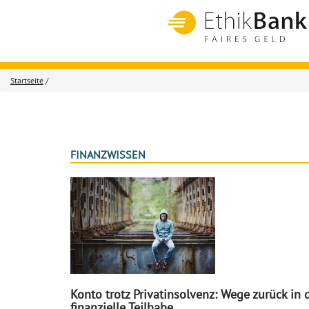
Startseite
/
FINANZWISSEN
Konto trotz Privatinsolvenz: Wege zurück in 
finanzielle Teilhabe