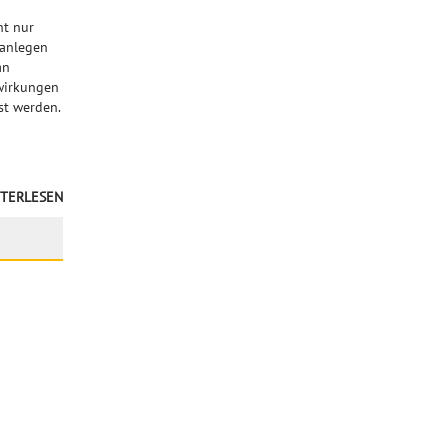
ht nur
 anlegen
an
swirkungen
st werden.
TERLESEN