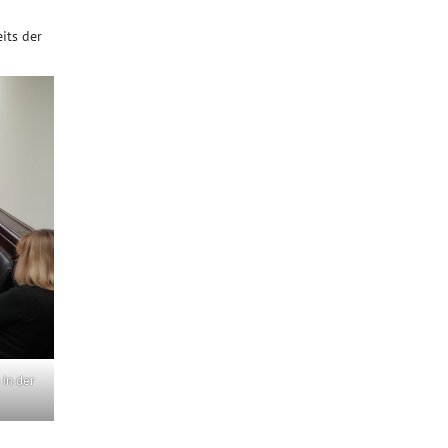
its der
 in der