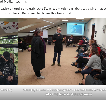
und Medizintechnik.
isationen und der ukrainische Staat kaum oder gar nicht tätig sind – abse
 in unsicheren Regionen, in denen Beschuss droht.
stok SOS)
Schulung in Lwiw mit Psycholog*innen und Sozialarbeiter*innen
Arbeit mit Traumata (Foto: Libereco)