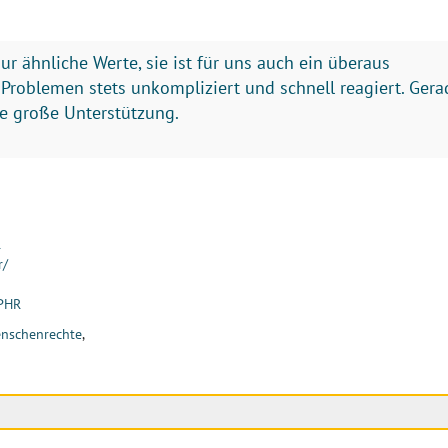
nur ähnliche Werte, sie ist für uns auch ein überaus
d Problemen stets unkompliziert und schnell reagiert. Gera
ne große Unterstützung.
R
r/
oPHR
nschenrechte
,