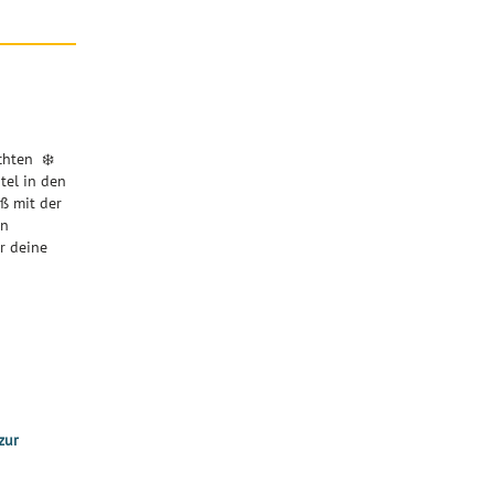
chten ❄️
tel in den
ß mit der
en
r deine
zur