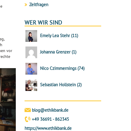
Zeitfragen
ge
WER WIR SIND
Emely Lea Stehr
(
11
)
eg,
ch
hen vor
Johanna Grenzer
(
1
)
rechte
Nico Czimmernings
(
74
)
Sebastian Hollstein
(
2
)
blog@ethikbank.de
+49 36691 - 862345
https://www.ethikbank.de