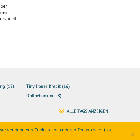
ngen
hlen
r schnell
ung
(17)
Tiny House Kredit
(16)
Onlinebanking
(8)
r Verwendung von Cookies und anderen Technologien) zu.
Netiquette
Datenschutz
Impressum
Kontakt