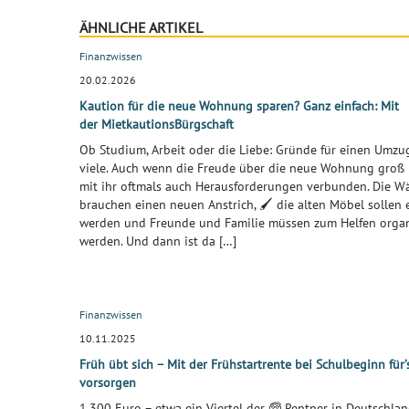
ÄHNLICHE ARTIKEL
Finanzwissen
20.02.2026
Kaution für die neue Wohnung sparen? Ganz einfach: Mit
der MietkautionsBürgschaft
Ob Studium, Arbeit oder die Liebe: Gründe für einen Umzug
viele. Auch wenn die Freude über die neue Wohnung groß i
mit ihr oftmals auch Herausforderungen verbunden. Die W
brauchen einen neuen Anstrich, 🖌️ die alten Möbel sollen 
werden und Freunde und Familie müssen zum Helfen organ
werden. Und dann ist da […]
Finanzwissen
10.11.2025
Früh übt sich – Mit der Frühstartrente bei Schulbeginn für’s
vorsorgen
1.300 Euro – etwa ein Viertel der 🧓 Rentner in Deutschla