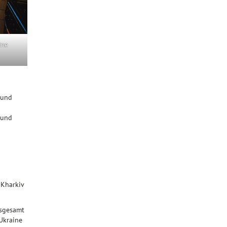
ine
 und
 und
 Kharkiv
nsgesamt
Ukraine