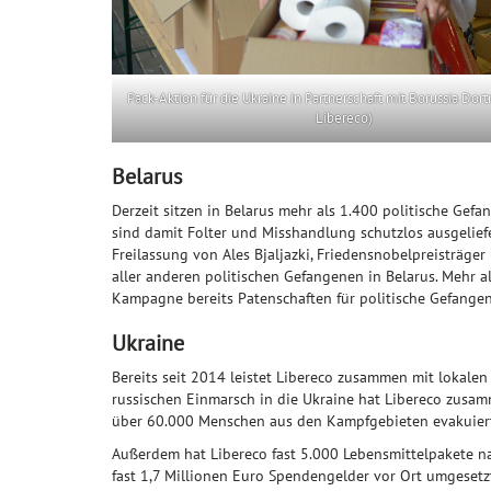
Pack-Aktion für die Ukraine in Partnerschaft mit Borussia Dor
Libereco)
Belarus
Derzeit sitzen in Belarus mehr als 1.400 politische Gef
sind damit Folter und Misshandlung schutzlos ausgelief
Freilassung von Ales Bjaljazki, Friedensnobelpreisträge
aller anderen politischen Gefangenen in Belarus. Mehr
Kampagne bereits Patenschaften für politische Gefang
Ukraine
Bereits seit 2014 leistet Libereco zusammen mit lokalen
russischen Einmarsch in die Ukraine hat Libereco zusa
über 60.000 Menschen aus den Kampfgebieten evakuiert 
Außerdem hat Libereco fast 5.000 Lebensmittelpakete n
fast 1,7 Millionen Euro Spendengelder vor Ort umgeset