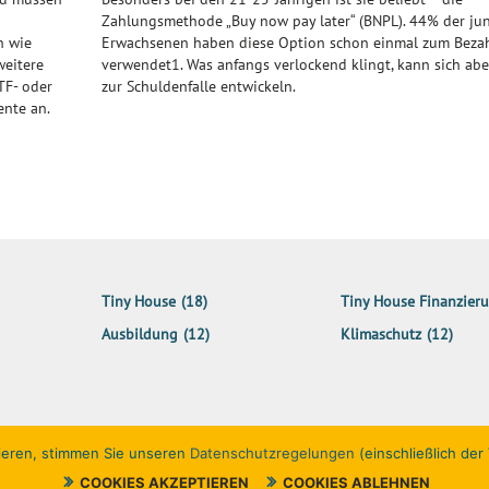
Zahlungsmethode „Buy now pay later“ (BNPL). 44% der ju
n wie
Erwachsenen haben diese Option schon einmal zum Beza
weitere
verwendet1. Was anfangs verlockend klingt, kann sich abe
TF- oder
zur Schuldenfalle entwickeln.
ente an.
Tiny House
(18)
Tiny House Finanzier
Ausbildung
(12)
Klimaschutz
(12)
ieren, stimmen Sie unseren
Datenschutzregelungen
(einschließlich de
COOKIES AKZEPTIEREN
COOKIES ABLEHNEN