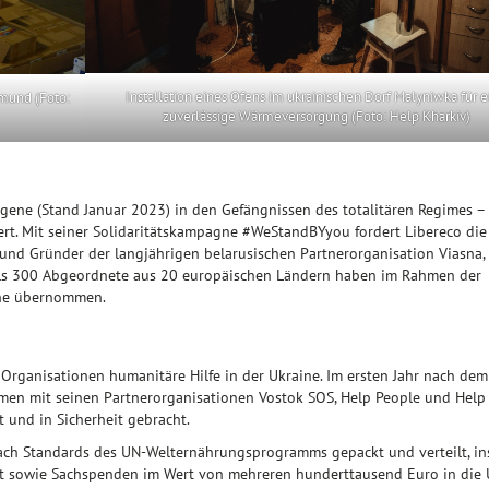
Installation eines Ofens im ukrainischen Dorf Malyniwka für e
tmund (Foto:
zuverlässige Wärmeversorgung (Foto: Help Kharkiv)
angene (Stand Januar 2023) in den Gefängnissen des totalitären Regimes –
ert. Mit seiner Solidaritätskampagne #WeStandBYyou fordert Libereco die
r und Gründer der langjährigen belarusischen Partnerorganisation Viasna,
 als 300 Abgeordnete aus 20 europäischen Ländern haben im Rahmen der
ene übernommen.
 Organisationen humanitäre Hilfe in der Ukraine. Im ersten Jahr nach dem
mmen mit seinen Partnerorganisationen Vostok SOS, Help People und Help
und in Sicherheit gebracht.
ach Standards des UN-Welternährungsprogramms gepackt und verteilt, i
zt sowie Sachspenden im Wert von mehreren hunderttausend Euro in die 