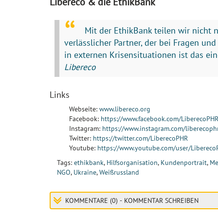
Libereco & die EthikBank
Mit der EthikBank teilen wir nicht 
verlässlicher Partner, der bei Fragen un
in externen Krisensituationen ist das ei
Libereco
Links
Webseite:
www.libereco.org
Facebook:
https://www.facebook.com/LiberecoPH
Instagram:
https://www.instagram.com/liberecoph
Twitter:
https://twitter.com/LiberecoPHR
Youtube:
https://www.youtube.com/user/Liberec
Tags:
ethikbank
,
Hilfsorganisation
,
Kundenportrait
,
Me
NGO
,
Ukraine
,
Weißrussland
KOMMENTARE (0) - KOMMENTAR SCHREIBEN