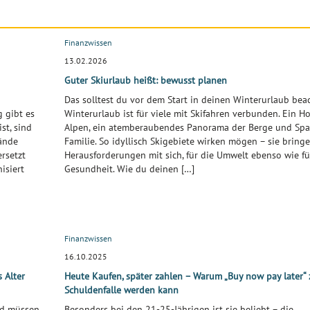
Finanzwissen
13.02.2026
Guter Skiurlaub heißt: bewusst planen
Das solltest du vor dem Start in deinen Winterurlaub bea
 gibt es
Winterurlaub ist für viele mit Skifahren verbunden. Ein Ho
st, sind
Alpen, ein atemberaubendes Panorama der Berge und Spa
ände
Familie. So idyllisch Skigebiete wirken mögen – sie bring
ersetzt
Herausforderungen mit sich, für die Umwelt ebenso wie fü
isiert
Gesundheit. Wie du deinen […]
Finanzwissen
16.10.2025
 Alter
Heute Kaufen, später zahlen – Warum „Buy now pay later“ 
Schuldenfalle werden kann
nd müssen
Besonders bei den 21-25-Jährigen ist sie beliebt – die