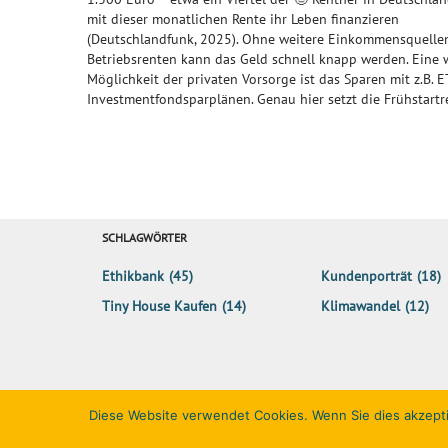
mit dieser monatlichen Rente ihr Leben finanzieren
(Deutschlandfunk, 2025). Ohne weitere Einkommensquelle
Betriebsrenten kann das Geld schnell knapp werden. Eine 
Möglichkeit der privaten Vorsorge ist das Sparen mit z.B. E
Investmentfondsparplänen. Genau hier setzt die Frühstartr
SCHLAGWÖRTER
Ethikbank
(45)
Kundenporträt
(18)
Tiny House Kaufen
(14)
Klimawandel
(12)
Diese Website verwendet Cookies. Wenn Sie dies akzept
©2015-2024
Ethik
Bank