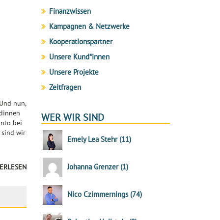
Finanzwissen
Kampagnen & Netzwerke
Kooperationspartner
Unsere Kund*innen
Unsere Projekte
Zeitfragen
 Und nun,
ndinnen
WER WIR SIND
nto bei
 sind wir
Emely Lea Stehr
(
11
)
Johanna Grenzer
(
1
)
ERLESEN
Nico Czimmernings
(
74
)