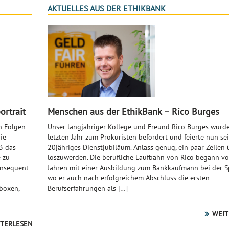
AKTUELLES AUS DER ETHIKBANK
ortrait
Menschen aus der EthikBank – Rico Burges
n Folgen
Unser langjähriger Kollege und Freund Rico Burges wurd
ie
letzten Jahr zum Prokuristen befördert und feierte nun se
3 das
20jähriges Dienstjubiläum. Anlass genug, ein paar Zeilen 
 zu
loszuwerden. Die berufliche Laufbahn von Rico begann vo
onsequent
Jahren mit einer Ausbildung zum Bankkaufmann bei der S
wo er auch nach erfolgreichem Abschluss die ersten
lboxen,
Berufserfahrungen als […]
WEIT
TERLESEN