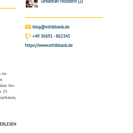
Sebastian Hollstein
(
2
)
blog@ethikbank.de
+49 36691 - 862345
https://www.ethikbank.de
e im
in
über ihn
r 25
parkasse,
ERLESEN