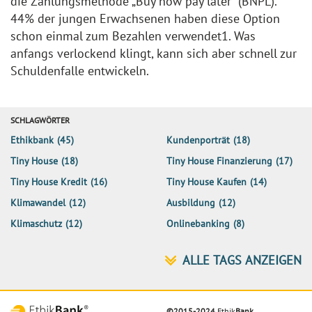
die Zahlungsmethode „Buy now pay later“ (BNPL).
44% der jungen Erwachsenen haben diese Option
schon einmal zum Bezahlen verwendet1. Was
anfangs verlockend klingt, kann sich aber schnell zur
Schuldenfalle entwickeln.
SCHLAGWÖRTER
Ethikbank
(45)
Kundenporträt
(18)
Tiny House
(18)
Tiny House Finanzierung
(17)
Tiny House Kredit
(16)
Tiny House Kaufen
(14)
Klimawandel
(12)
Ausbildung
(12)
Klimaschutz
(12)
Onlinebanking
(8)
©2015-2024
Ethik
Bank