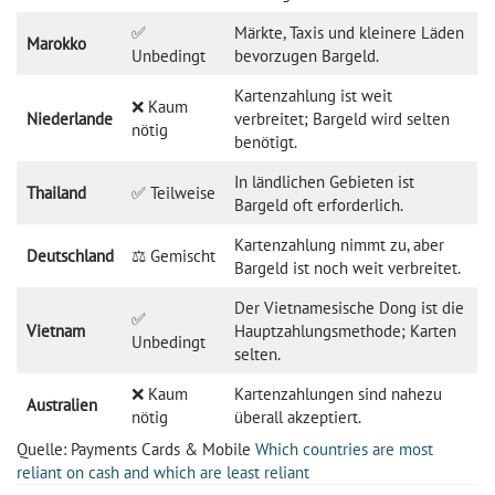
✅
Märkte, Taxis und kleinere Läden
Marokko
Unbedingt
bevorzugen Bargeld.
Kartenzahlung ist weit
❌ Kaum
Niederlande
verbreitet; Bargeld wird selten
nötig
benötigt.
In ländlichen Gebieten ist
Thailand
✅ Teilweise
Bargeld oft erforderlich.
Kartenzahlung nimmt zu, aber
Deutschland
⚖️ Gemischt
Bargeld ist noch weit verbreitet.
Der Vietnamesische Dong ist die
✅
Vietnam
Hauptzahlungsmethode; Karten
Unbedingt
selten.
❌ Kaum
Kartenzahlungen sind nahezu
Australien
nötig
überall akzeptiert.
Quelle: Payments Cards & Mobile
Which countries are most
reliant on cash and which are least reliant